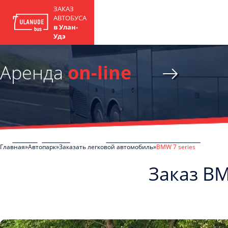
ЗАКАЗ
АВТОБУСА
в Улан-
Удэ
Аренда
on-line
Главная
Автопарк
Заказать легковой автомобиль
BMW 7 series
Заказ BM