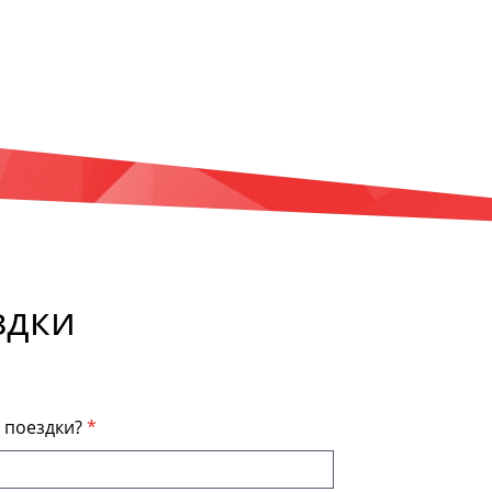
здки
я поездки?