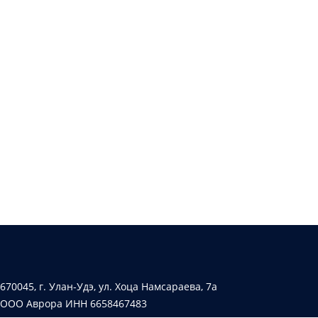
670045, г. Улан-Удэ, ул. Хоца Намсараева, 7а
ООО Аврора ИНН 6658467483