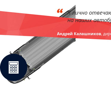
Я лично отвечаю
на наших автобу
Андрей Калашников
, ди