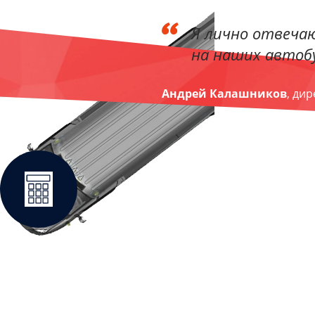
Я лично отвечаю
на наших автобу
Андрей Калашников
, ди