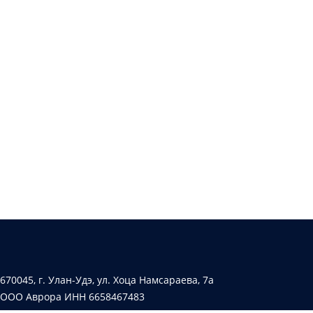
670045, г. Улан-Удэ, ул. Хоца Намсараева, 7а
ООО Аврора ИНН 6658467483