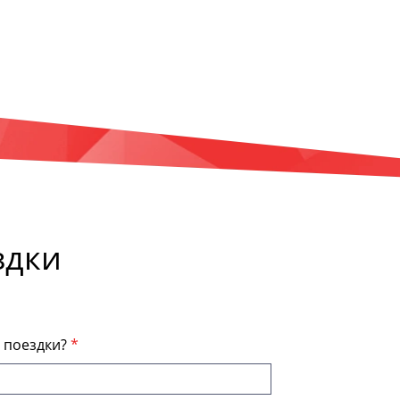
здки
я поездки?