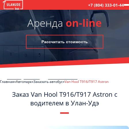
+7 (804) 333-01-44
Аренда
on-line
Рассчитать стоимость
Главная
Автопарк
Заказать автобус
Van Hool T916/T917 Astron
Заказ Van Hool T916/T917 Astron с
водителем в Улан-Удэ
C
Политикой конфиденциальности
ознакомлен(а), даю согласие на
обработку моих Персональных данных