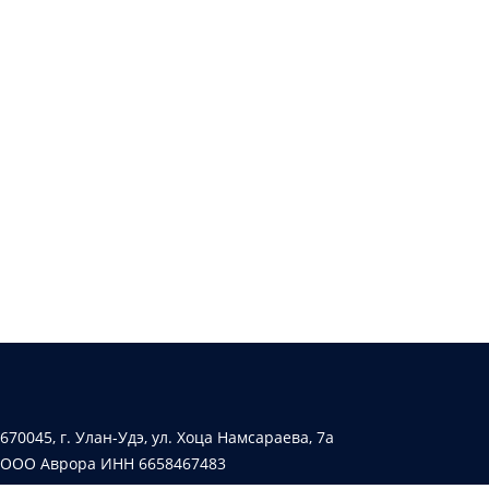
670045, г. Улан-Удэ, ул. Хоца Намсараева, 7а
ООО Аврора ИНН 6658467483