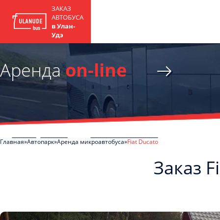
ЗАКАЗ
АВТОБУСА
в Улан-
Удэ
Аренда
on-line
Главная
Автопарк
Аренда микроавтобуса
Fiat Ducato
Заказ F