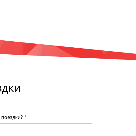
здки
я поездки?