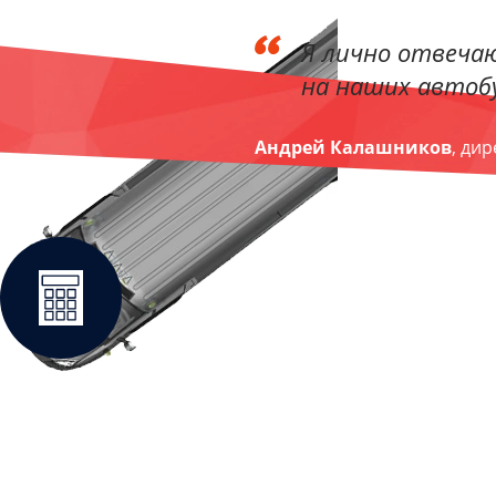
Я лично отвечаю
на наших автобу
Андрей Калашников
, ди