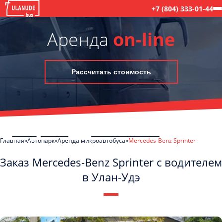
+7 (804) 333-01-44
Аренда
on-line
Рассчитать стоимость
Главная
Автопарк
Аренда микроавтобуса
Mercedes-Benz Sprinter
Заказ Mercedes-Benz Sprinter с водителем
в Улан-Удэ
C
Политикой конфиденциальности
ознакомлен(а), даю согласие на
обработку моих Персональных данных